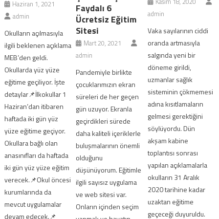
Kasım 18, 2020
Haziran 1, 2021
Faydalı 6
admin
admin
Ücretsiz Eğitim
Sitesi
Vaka sayılarının ciddi
Okulların açılmasıyla
oranda artmasıyla
Mart 20, 2021
ilgili beklenen açıklama
salgında yeni bir
admin
MEB’den geldi.
döneme girildi,
Okullarda yüz yüze
Pandemiyle birlikte
uzmanlar sağlık
eğitime geçiliyor. İşte
çocuklarımızın ekran
sisteminin çökmemesi
detaylar📌İlkokullar 1
süreleri de her geçen
adına kısıtlamaların
Haziran’dan itibaren
gün uzuyor. Ekranla
gelmesi gerektiğini
haftada iki gün yüz
geçirdikleri sürede
söylüyordu. Dün
yüze eğitime geçiyor.
daha kaliteli içeriklerle
akşam kabine
Okullara bağlı olan
buluşmalarının önemli
toplantısı sonrası
anasınıfları da haftada
olduğunu
yapılan açıklamalarla
iki gün yüz yüze eğitim
düşünüyorum. Eğitimle
okulların 31 Aralık
verecek.📌Okul öncesi
ilgili sayısız uygulama
2020 tarihine kadar
kurumlarında da
ve web sitesi var.
uzaktan eğitime
mevcut uygulamalar
Onların içinden seçim
geçeceği duyuruldu.
devam edecek.📌
yapmak ve hayatın