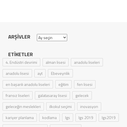
ARŞIVLER
Arşivler
ETIKETLER
4. Endüstri devrimi
alman lisesi
anadolu liseleri
anadolu lisesi
ayt
Ebeveynlik
en başarılı anadolu liseleri
eğitim
fen lisesi
fransız liseleri
galatasaray lisesi
gelecek
geleceğin meslekleri
ilkokul seçimi
inovasyon
kariyer planlama
kodlama
lgs
lgs 2019
lgs2019