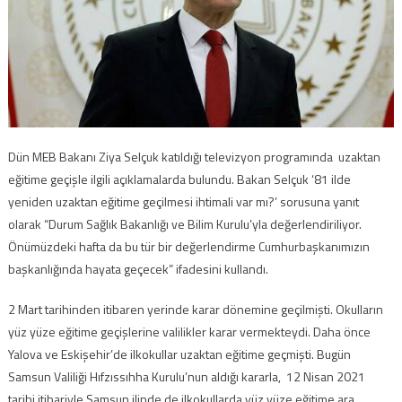
Dün MEB Bakanı Ziya Selçuk katıldığı televizyon programında uzaktan
eğitime geçişle ilgili açıklamalarda bulundu. Bakan Selçuk ‘81 ilde
yeniden uzaktan eğitime geçilmesi ihtimali var mı?’ sorusuna yanıt
olarak “Durum Sağlık Bakanlığı ve Bilim Kurulu’yla değerlendiriliyor.
Önümüzdeki hafta da bu tür bir değerlendirme Cumhurbaşkanımızın
başkanlığında hayata geçecek” ifadesini kullandı.
2 Mart tarihinden itibaren yerinde karar dönemine geçilmişti. Okulların
yüz yüze eğitime geçişlerine valilikler karar vermekteydi. Daha önce
Yalova ve Eskişehir’de ilkokullar uzaktan eğitime geçmişti. Bugün
Samsun Valiliği Hıfzıssıhha Kurulu’nun aldığı kararla, 12 Nisan 2021
tarihi itibariyle Samsun ilinde de ilkokullarda yüz yüze eğitime ara