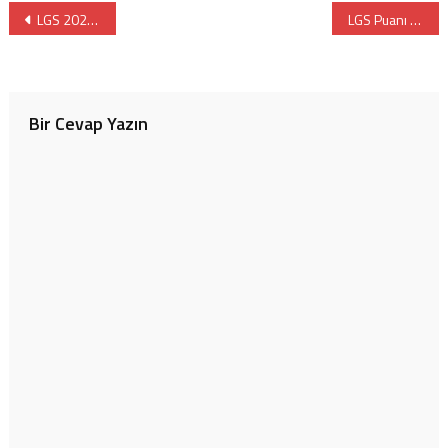
Yazı
LGS 2021 Yeşim Kirman’la Liseleri Tanıyoruz 2 Semineri
LGS Puanı Nasıl Hesaplanıyor? Hangi Testler Daha Çok Puan Getiriyor?
gezinmesi
Bir Cevap Yazın