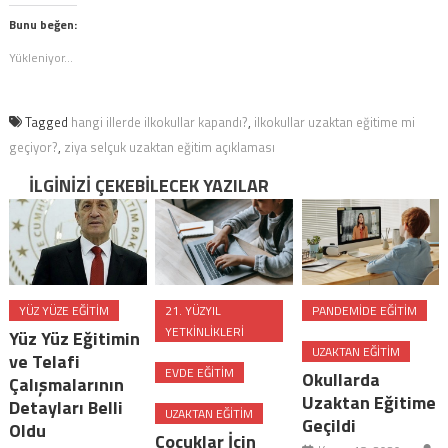
tıklayın
(Yeni
(Yeni
pencerede
Bunu beğen:
pencerede
açılır)
açılır)
Yükleniyor...
Tagged
hangi illerde ilkokullar kapandı?
,
ilkokullar uzaktan eğitime mi
geçiyor?
,
ziya selçuk uzaktan eğitim açıklaması
İLGINIZI ÇEKEBILECEK YAZILAR
YÜZ YÜZE EĞITIM
21. YÜZYIL
PANDEMIDE EĞITIM
YETKINLIKLERI
Yüz Yüz Eğitimin
UZAKTAN EĞITIM
ve Telafi
EVDE EĞITIM
Okullarda
Çalışmalarının
Uzaktan Eğitime
Detayları Belli
UZAKTAN EĞITIM
Geçildi
Oldu
Çocuklar İçin