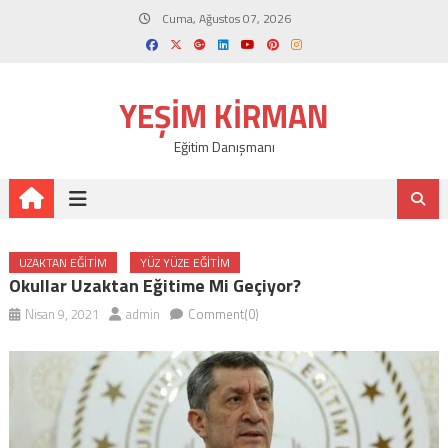
Skip
Cuma, Ağustos 07, 2026
to
content
YEŞIM KIRMAN
Eğitim Danışmanı
UZAKTAN EĞITIM
YÜZ YÜZE EĞITIM
Okullar Uzaktan Eğitime Mi Geçiyor?
Nisan 9, 2021
admin
Comment(0)