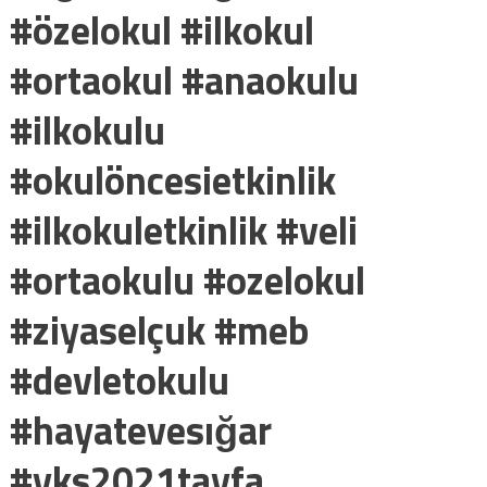
#özelokul #ilkokul
#ortaokul #anaokulu
#ilkokulu
#okulöncesietkinlik
#ilkokuletkinlik #veli
#ortaokulu #ozelokul
#ziyaselçuk #meb
#devletokulu
#hayatevesığar
#yks2021tayfa