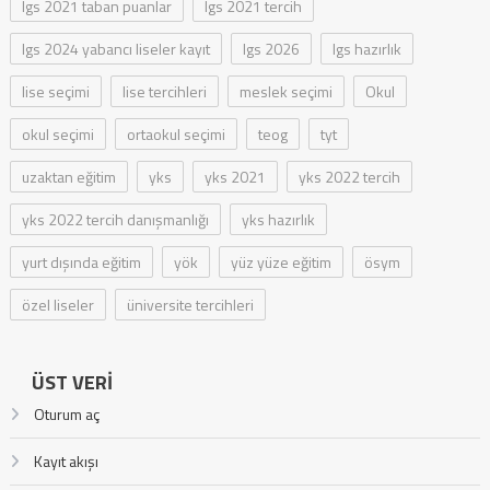
lgs 2021 taban puanlar
lgs 2021 tercih
lgs 2024 yabancı liseler kayıt
lgs 2026
lgs hazırlık
lise seçimi
lise tercihleri
meslek seçimi
Okul
okul seçimi
ortaokul seçimi
teog
tyt
uzaktan eğitim
yks
yks 2021
yks 2022 tercih
yks 2022 tercih danışmanlığı
yks hazırlık
yurt dışında eğitim
yök
yüz yüze eğitim
ösym
özel liseler
üniversite tercihleri
ÜST VERI
Oturum aç
Kayıt akışı