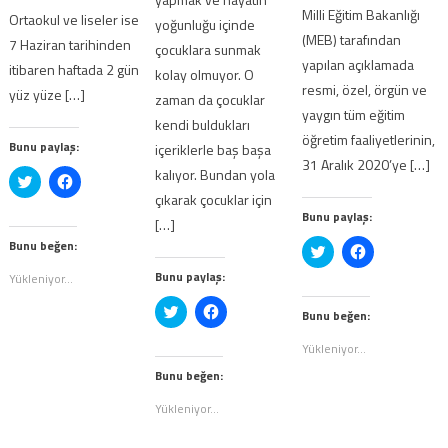
Milli Eğitim Bakanlığı
Ortaokul ve liseler ise
yoğunluğu içinde
(MEB) tarafından
7 Haziran tarihinden
çocuklara sunmak
yapılan açıklamada
itibaren haftada 2 gün
kolay olmuyor. O
resmi, özel, örgün ve
yüz yüze […]
zaman da çocuklar
yaygın tüm eğitim
kendi buldukları
öğretim faaliyetlerinin,
Bunu paylaş:
içeriklerle baş başa
31 Aralık 2020’ye […]
kalıyor. Bundan yola
Twitter
Facebook'ta
üzerinde
paylaşmak
çıkarak çocuklar için
paylaşmak
için
Bunu paylaş:
için
tıklayın
[…]
tıklayın
(Yeni
(Yeni
pencerede
Bunu beğen:
Twitter
Facebook'ta
pencerede
açılır)
üzerinde
paylaşmak
açılır)
paylaşmak
için
Bunu paylaş:
Yükleniyor...
için
tıklayın
tıklayın
(Yeni
Twitter
Facebook'ta
(Yeni
pencerede
Bunu beğen:
üzerinde
paylaşmak
pencerede
açılır)
paylaşmak
için
açılır)
için
tıklayın
Yükleniyor...
tıklayın
(Yeni
(Yeni
pencerede
Bunu beğen:
pencerede
açılır)
açılır)
Yükleniyor...