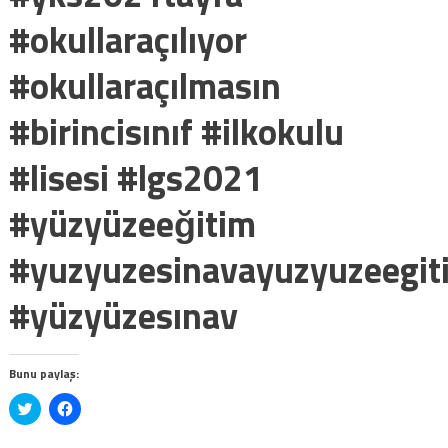
#okullaraçılıyor
#okullaraçılmasın
#birincisınıf #ilkokulu
#lisesi #lgs2021
#yüzyüzeeğitim
#yuzyuzesinavayuzyuzeegit
#yüzyüzesınav
Bunu paylaş:
Twitter
Facebook'ta
üzerinde
paylaşmak
paylaşmak
için
için
tıklayın