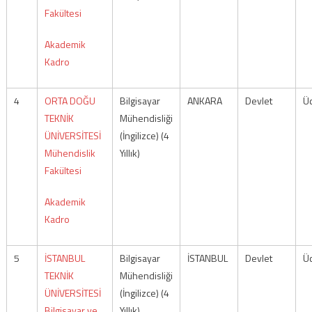
Fakültesi
Akademik
Kadro
4
ORTA DOĞU
Bilgisayar
ANKARA
Devlet
Üc
TEKNİK
Mühendisliği
ÜNİVERSİTESİ
(İngilizce) (4
Mühendislik
Yıllık)
Fakültesi
Akademik
Kadro
5
İSTANBUL
Bilgisayar
İSTANBUL
Devlet
Üc
TEKNİK
Mühendisliği
ÜNİVERSİTESİ
(İngilizce) (4
Bilgisayar ve
Yıllık)