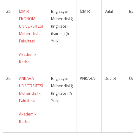
25
İZMİR
Bilgisayar
İZMİR
Vakıf
Bu
EKONOMİ
Mühendisliği
ÜNİVERSİTESİ
(İngilizce)
Mühendislik
(Burslu) (4
Fakültesi
Yıllık)
Akademik
Kadro
26
ANKARA
Bilgisayar
ANKARA
Devlet
Üc
ÜNİVERSİTESİ
Mühendisliği
Mühendislik
(İngilizce) (4
Fakültesi
Yıllık)
Akademik
Kadro