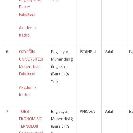
Bilişim
Fakültesi
Akademik
Kadro
6
ÖZYEĞİN
Bilgisayar
İSTANBUL
Vakıf
Bu
ÜNİVERSİTESİ
Mühendisliği
Mühendislik
(İngilizce)
Fakültesi
(Burslu) (4
Yıllık)
Akademik
Kadro
7
TOBB
Bilgisayar
ANKARA
Vakıf
Bu
EKONOMİ VE
Mühendisliği
TEKNOLOJİ
(Burslu) (4