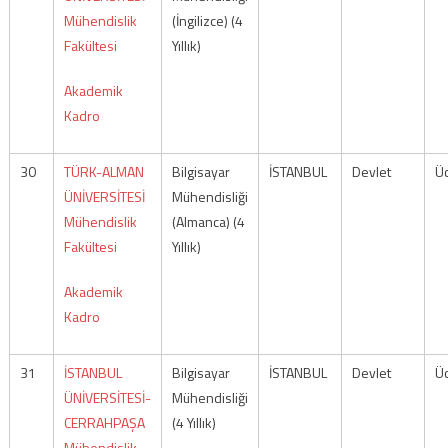
Mühendislik
(İngilizce) (4
Fakültesi
Yıllık)
Akademik
Kadro
30
TÜRK-ALMAN
Bilgisayar
İSTANBUL
Devlet
Üc
ÜNİVERSİTESİ
Mühendisliği
Mühendislik
(Almanca) (4
Fakültesi
Yıllık)
Akademik
Kadro
31
İSTANBUL
Bilgisayar
İSTANBUL
Devlet
Üc
ÜNİVERSİTESİ-
Mühendisliği
CERRAHPAŞA
(4 Yıllık)
Mühendislik