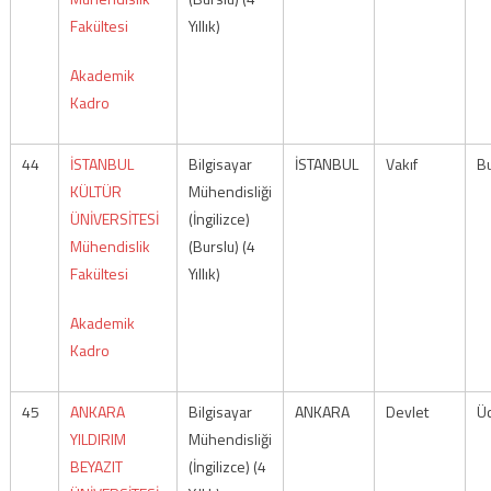
Fakültesi
Yıllık)
Akademik
Kadro
44
İSTANBUL
Bilgisayar
İSTANBUL
Vakıf
Bu
KÜLTÜR
Mühendisliği
ÜNİVERSİTESİ
(İngilizce)
Mühendislik
(Burslu) (4
Fakültesi
Yıllık)
Akademik
Kadro
45
ANKARA
Bilgisayar
ANKARA
Devlet
Üc
YILDIRIM
Mühendisliği
BEYAZIT
(İngilizce) (4