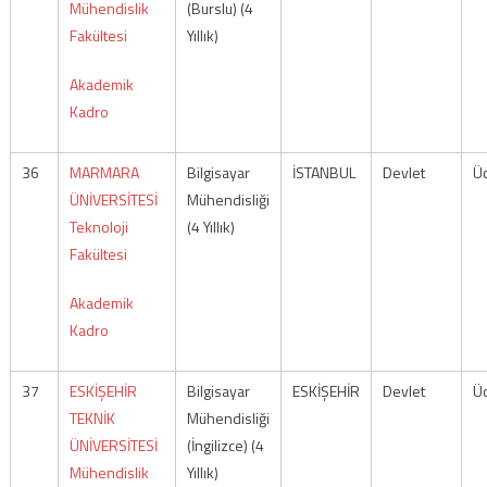
Mühendislik
(Burslu) (4
Fakültesi
Yıllık)
Akademik
Kadro
36
MARMARA
Bilgisayar
İSTANBUL
Devlet
Üc
ÜNİVERSİTESİ
Mühendisliği
Teknoloji
(4 Yıllık)
Fakültesi
Akademik
Kadro
37
ESKİŞEHİR
Bilgisayar
ESKİŞEHİR
Devlet
Üc
TEKNİK
Mühendisliği
ÜNİVERSİTESİ
(İngilizce) (4
Mühendislik
Yıllık)