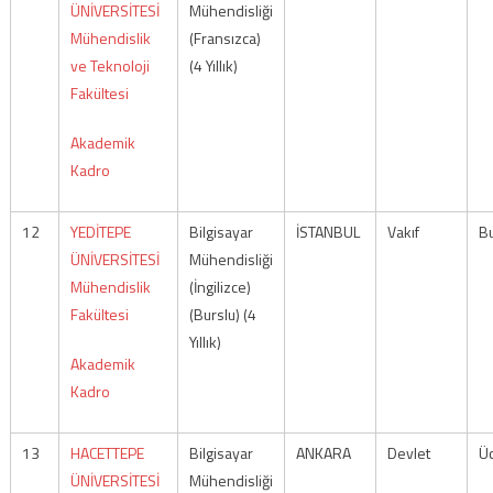
ÜNİVERSİTESİ
Mühendisliği
Mühendislik
(Fransızca)
ve Teknoloji
(4 Yıllık)
Fakültesi
Akademik
Kadro
12
YEDİTEPE
Bilgisayar
İSTANBUL
Vakıf
Bu
ÜNİVERSİTESİ
Mühendisliği
Mühendislik
(İngilizce)
Fakültesi
(Burslu) (4
Yıllık)
Akademik
Kadro
13
HACETTEPE
Bilgisayar
ANKARA
Devlet
Üc
ÜNİVERSİTESİ
Mühendisliği