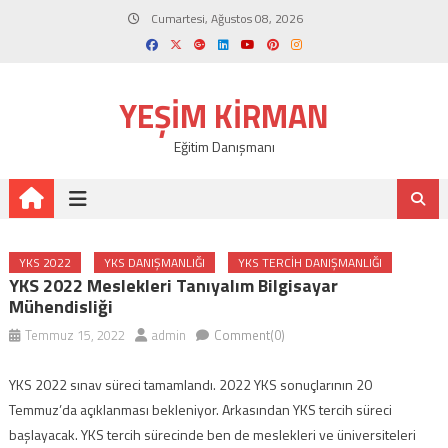
Skip
Cumartesi, Ağustos 08, 2026
to
content
YEŞIM KIRMAN
Eğitim Danışmanı
YKS 2022
YKS DANIŞMANLIĞI
YKS TERCIH DANIŞMANLIĞI
YKS 2022 Meslekleri Tanıyalım Bilgisayar
Mühendisliği
Temmuz 15, 2022
admin
Comment(0)
YKS 2022 sınav süreci tamamlandı. 2022 YKS sonuçlarının 20
Temmuz’da açıklanması bekleniyor. Arkasından YKS tercih süreci
başlayacak. YKS tercih sürecinde ben de meslekleri ve üniversiteleri