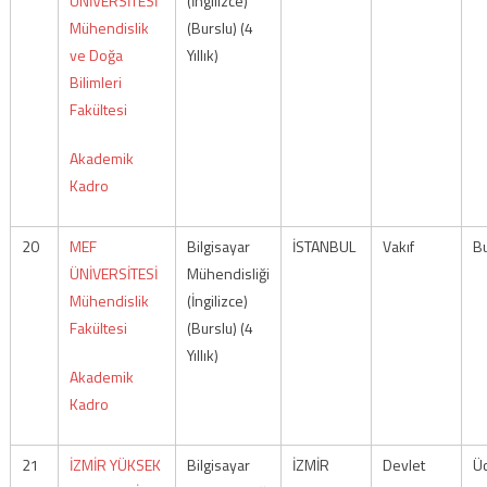
ÜNİVERSİTESİ
(İngilizce)
Mühendislik
(Burslu) (4
ve Doğa
Yıllık)
Bilimleri
Fakültesi
Akademik
Kadro
20
MEF
Bilgisayar
İSTANBUL
Vakıf
Bu
ÜNİVERSİTESİ
Mühendisliği
Mühendislik
(İngilizce)
Fakültesi
(Burslu) (4
Yıllık)
Akademik
Kadro
21
İZMİR YÜKSEK
Bilgisayar
İZMİR
Devlet
Üc