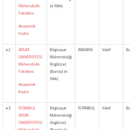
Mühendislik
(4 Yıllık)
Fakültesi
Akademik
Kadro
42
ATILIM
Bilgisayar
ANKARA
Vakıf
Bu
ÜNİVERSİTESİ
Mühendisliği
Mühendislik
(İngilizce)
Fakültesi
(Burslu) (4
Yıllık)
Akademik
Kadro
43
İSTANBUL
Bilgisayar
İSTANBUL
Vakıf
Bu
AYDIN
Mühendisliği
ÜNİVERSİTESİ
(İngilizce)
Mühendislik
(Burslu) (4