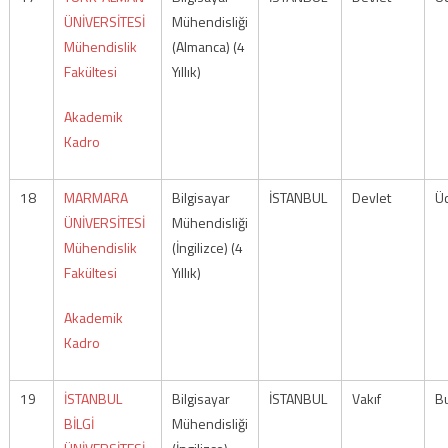
ÜNİVERSİTESİ
Mühendisliği
Mühendislik
(Almanca) (4
Fakültesi
Yıllık)
Akademik
Kadro
18
MARMARA
Bilgisayar
İSTANBUL
Devlet
Üc
ÜNİVERSİTESİ
Mühendisliği
Mühendislik
(İngilizce) (4
Fakültesi
Yıllık)
Akademik
Kadro
19
İSTANBUL
Bilgisayar
İSTANBUL
Vakıf
Bu
BİLGİ
Mühendisliği