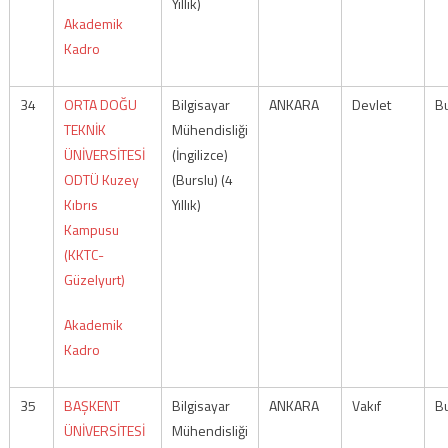
Yıllık)
Akademik
Kadro
34
ORTA DOĞU
Bilgisayar
ANKARA
Devlet
Bu
TEKNİK
Mühendisliği
ÜNİVERSİTESİ
(İngilizce)
ODTÜ Kuzey
(Burslu) (4
Kıbrıs
Yıllık)
Kampusu
(KKTC-
Güzelyurt)
Akademik
Kadro
35
BAŞKENT
Bilgisayar
ANKARA
Vakıf
Bu
ÜNİVERSİTESİ
Mühendisliği