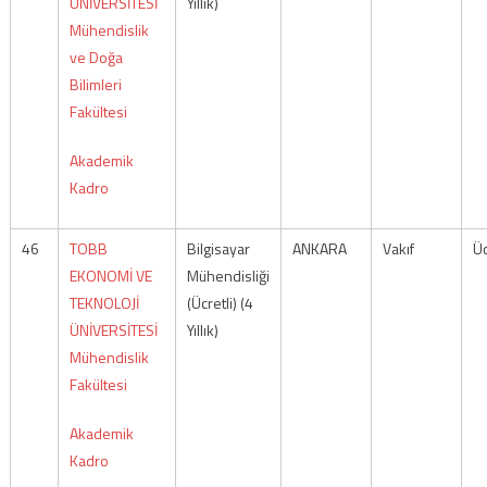
ÜNİVERSİTESİ
Yıllık)
Mühendislik
ve Doğa
Bilimleri
Fakültesi
Akademik
Kadro
46
TOBB
Bilgisayar
ANKARA
Vakıf
Üc
EKONOMİ VE
Mühendisliği
TEKNOLOJİ
(Ücretli) (4
ÜNİVERSİTESİ
Yıllık)
Mühendislik
Fakültesi
Akademik
Kadro