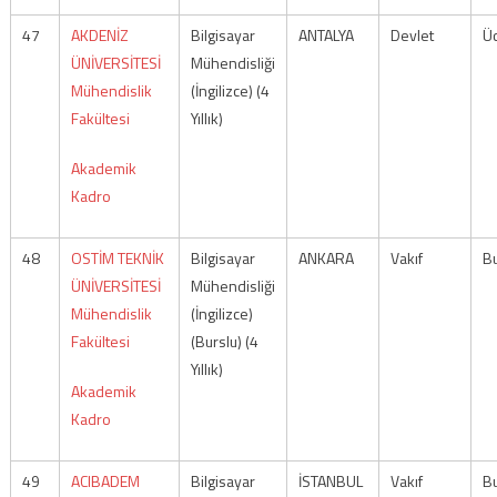
47
AKDENİZ
Bilgisayar
ANTALYA
Devlet
Üc
ÜNİVERSİTESİ
Mühendisliği
Mühendislik
(İngilizce) (4
Fakültesi
Yıllık)
Akademik
Kadro
48
OSTİM TEKNİK
Bilgisayar
ANKARA
Vakıf
Bu
ÜNİVERSİTESİ
Mühendisliği
Mühendislik
(İngilizce)
Fakültesi
(Burslu) (4
Yıllık)
Akademik
Kadro
49
ACIBADEM
Bilgisayar
İSTANBUL
Vakıf
Bu