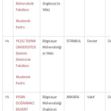
Mühendislik
(İngilizce) (4
Fakültesi
Yıllık)
Akademik
Kadro
14
YILDIZ TEKNİK
Bilgisayar
İSTANBUL
Devlet
Üc
ÜNİVERSİTESİ
Mühendisliği
Elektrik-
(4 Yıllık)
Elektronik
Fakültesi
Akademik
Kadro
15
İHSAN
Bilgisayar
ANKARA
Vakıf
Üc
DOĞRAMACI
Mühendisliği
BİLKENT
(İngilizce)