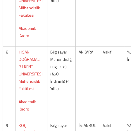
ÜNİVERSİTESİ
Yıllık)
Mühendislik
Fakültesi
Akademik
Kadro
8
İHSAN
Bilgisayar
ANKARA
Vakıf
%
DOĞRAMACI
Mühendisliği
İn
BİLKENT
(İngilizce)
ÜNİVERSİTESİ
(%50
Mühendislik
İndirimli) (4
Fakültesi
Yıllık)
Akademik
Kadro
9
KOÇ
Bilgisayar
İSTANBUL
Vakıf
%