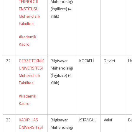
TEKNOLOJİ
Mühendisliği
ENSTİTÜSÜ
(İngilizce) (4
Mühendislik
Yıllık)
Fakültesi
Akademik
Kadro
22
GEBZE TEKNİK
Bilgisayar
KOCAELİ
Devlet
Üc
ÜNİVERSİTESİ
Mühendisliği
Mühendislik
(İngilizce) (4
Fakültesi
Yıllık)
Akademik
Kadro
23
KADİR HAS
Bilgisayar
İSTANBUL
Vakıf
Bu
ÜNİVERSİTESİ
Mühendisliği