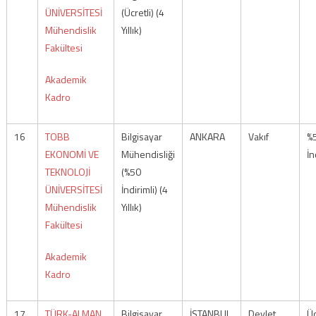
ÜNİVERSİTESİ
(Ücretli) (4
Mühendislik
Yıllık)
Fakültesi
Akademik
Kadro
16
TOBB
Bilgisayar
ANKARA
Vakıf
%
EKONOMİ VE
Mühendisliği
İn
TEKNOLOJİ
(%50
ÜNİVERSİTESİ
İndirimli) (4
Mühendislik
Yıllık)
Fakültesi
Akademik
Kadro
17
TÜRK-ALMAN
Bilgisayar
İSTANBUL
Devlet
Üc