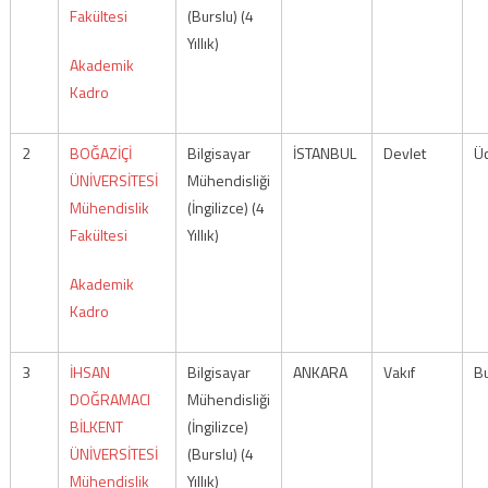
Fakültesi
(Burslu) (4
Yıllık)
Akademik
Kadro
2
BOĞAZİÇİ
Bilgisayar
İSTANBUL
Devlet
Üc
ÜNİVERSİTESİ
Mühendisliği
Mühendislik
(İngilizce) (4
Fakültesi
Yıllık)
Akademik
Kadro
3
İHSAN
Bilgisayar
ANKARA
Vakıf
Bu
DOĞRAMACI
Mühendisliği
BİLKENT
(İngilizce)
ÜNİVERSİTESİ
(Burslu) (4
Mühendislik
Yıllık)