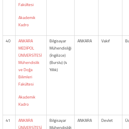
Fakültesi
Akademik
Kadro
40
ANKARA
Bilgisayar
ANKARA
Vakıf
Bu
MEDİPOL
Mühendisliği
ÜNİVERSİTESİ
(İngilizce)
Mühendislik
(Burslu) (4
ve Doğa
Yıllık)
Bilimleri
Fakültesi
Akademik
Kadro
41
ANKARA
Bilgisayar
ANKARA
Devlet
Üc
ÜNİVERSİTESİ
Mühendisliği