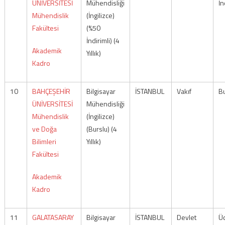
ÜNİVERSİTESİ
Mühendisliği
İn
Mühendislik
(İngilizce)
Fakültesi
(%50
İndirimli) (4
Akademik
Yıllık)
Kadro
10
BAHÇEŞEHİR
Bilgisayar
İSTANBUL
Vakıf
Bu
ÜNİVERSİTESİ
Mühendisliği
Mühendislik
(İngilizce)
ve Doğa
(Burslu) (4
Bilimleri
Yıllık)
Fakültesi
Akademik
Kadro
11
GALATASARAY
Bilgisayar
İSTANBUL
Devlet
Üc