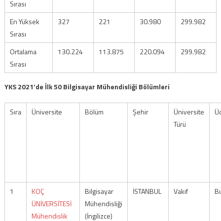
Sırası
En Yüksek
327
221
30.980
299.982
Sırası
Ortalama
130.224
113.875
220.094
299.982
Sırası
YKS 2021’de İlk 50 Bilgisayar Mühendisliği Bölümleri
Sıra
Üniversite
Bölüm
Şehir
Üniversite
Ü
Türü
1
KOÇ
Bilgisayar
İSTANBUL
Vakıf
Bu
ÜNİVERSİTESİ
Mühendisliği
Mühendislik
(İngilizce)