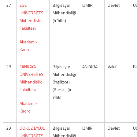
27
EGE
Bilgisayar
İZMİR
Devlet
Üc
ÜNİVERSİTESİ
Mühendisliği
Mühendislik
(4 Yıllık)
Fakültesi
Akademik
Kadro
28
ÇANKAYA
Bilgisayar
ANKARA
Vakıf
Bu
ÜNİVERSİTESİ
Mühendisliği
Mühendislik
(İngilizce)
Fakültesi
(Burslu) (4
Yıllık)
Akademik
Kadro
29
DOKUZ EYLÜL
Bilgisayar
İZMİR
Devlet
Üc
ÜNİVERSİTESİ
Mühendisliği