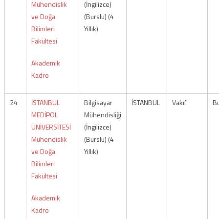
Mühendislik
(İngilizce)
ve Doğa
(Burslu) (4
Bilimleri
Yıllık)
Fakültesi
Akademik
Kadro
24
İSTANBUL
Bilgisayar
İSTANBUL
Vakıf
Bu
MEDİPOL
Mühendisliği
ÜNİVERSİTESİ
(İngilizce)
Mühendislik
(Burslu) (4
ve Doğa
Yıllık)
Bilimleri
Fakültesi
Akademik
Kadro