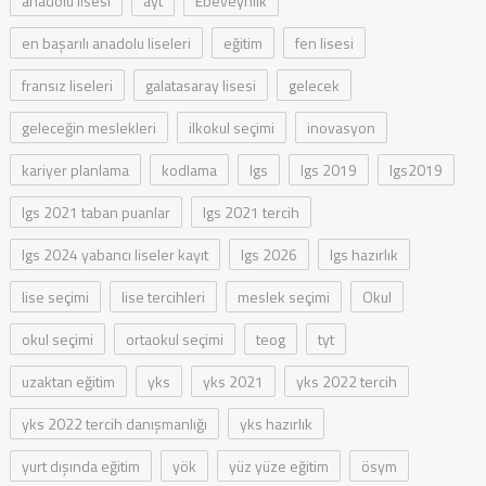
anadolu lisesi
ayt
Ebeveynlik
en başarılı anadolu liseleri
eğitim
fen lisesi
fransız liseleri
galatasaray lisesi
gelecek
geleceğin meslekleri
ilkokul seçimi
inovasyon
kariyer planlama
kodlama
lgs
lgs 2019
lgs2019
lgs 2021 taban puanlar
lgs 2021 tercih
lgs 2024 yabancı liseler kayıt
lgs 2026
lgs hazırlık
lise seçimi
lise tercihleri
meslek seçimi
Okul
okul seçimi
ortaokul seçimi
teog
tyt
uzaktan eğitim
yks
yks 2021
yks 2022 tercih
yks 2022 tercih danışmanlığı
yks hazırlık
yurt dışında eğitim
yök
yüz yüze eğitim
ösym