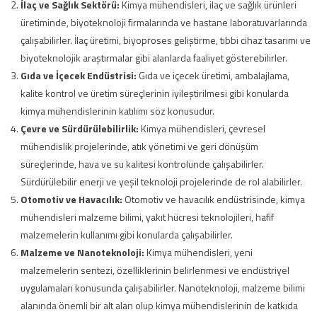
İlaç ve Sağlık Sektörü:
Kimya mühendisleri, ilaç ve sağlık ürünleri
üretiminde, biyoteknoloji firmalarında ve hastane laboratuvarlarında
çalışabilirler. İlaç üretimi, biyoproses geliştirme, tıbbi cihaz tasarımı ve
biyoteknolojik araştırmalar gibi alanlarda faaliyet gösterebilirler.
Gıda ve İçecek Endüstrisi:
Gıda ve içecek üretimi, ambalajlama,
kalite kontrol ve üretim süreçlerinin iyileştirilmesi gibi konularda
kimya mühendislerinin katılımı söz konusudur.
Çevre ve Sürdürülebilirlik:
Kimya mühendisleri, çevresel
mühendislik projelerinde, atık yönetimi ve geri dönüşüm
süreçlerinde, hava ve su kalitesi kontrolünde çalışabilirler.
Sürdürülebilir enerji ve yeşil teknoloji projelerinde de rol alabilirler.
Otomotiv ve Havacılık:
Otomotiv ve havacılık endüstrisinde, kimya
mühendisleri malzeme bilimi, yakıt hücresi teknolojileri, hafif
malzemelerin kullanımı gibi konularda çalışabilirler.
Malzeme ve Nanoteknoloji:
Kimya mühendisleri, yeni
malzemelerin sentezi, özelliklerinin belirlenmesi ve endüstriyel
uygulamaları konusunda çalışabilirler. Nanoteknoloji, malzeme bilimi
alanında önemli bir alt alan olup kimya mühendislerinin de katkıda