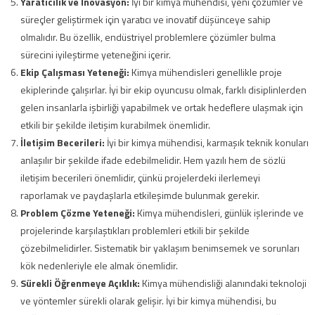
Yaratıcılık ve İnovasyon:
İyi bir kimya mühendisi, yeni çözümler ve
süreçler geliştirmek için yaratıcı ve inovatif düşünceye sahip
olmalıdır. Bu özellik, endüstriyel problemlere çözümler bulma
sürecini iyileştirme yeteneğini içerir.
Ekip Çalışması Yeteneği:
Kimya mühendisleri genellikle proje
ekiplerinde çalışırlar. İyi bir ekip oyuncusu olmak, farklı disiplinlerden
gelen insanlarla işbirliği yapabilmek ve ortak hedeflere ulaşmak için
etkili bir şekilde iletişim kurabilmek önemlidir.
İletişim Becerileri:
İyi bir kimya mühendisi, karmaşık teknik konuları
anlaşılır bir şekilde ifade edebilmelidir. Hem yazılı hem de sözlü
iletişim becerileri önemlidir, çünkü projelerdeki ilerlemeyi
raporlamak ve paydaşlarla etkileşimde bulunmak gerekir.
Problem Çözme Yeteneği:
Kimya mühendisleri, günlük işlerinde ve
projelerinde karşılaştıkları problemleri etkili bir şekilde
çözebilmelidirler. Sistematik bir yaklaşım benimsemek ve sorunları
kök nedenleriyle ele almak önemlidir.
Sürekli Öğrenmeye Açıklık:
Kimya mühendisliği alanındaki teknoloji
ve yöntemler sürekli olarak gelişir. İyi bir kimya mühendisi, bu