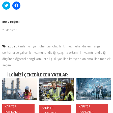
Twitter
Facebook'ta
üzerinde
paylaşmak
paylaşmak
için
için
tıklayın
tıklayın
(Yeni
(Yeni
pencerede
Bunu beğen:
pencerede
açılır)
açılır)
Yükleniyor...
Tagged
kimler kimya mühendisi olabilir
,
kimya mühendisleri hangi
sektörlerde çalışır
,
kimya mühendisliği çalışma ortamı
,
limya mühendisliği
düşünen öğrenci hangi konulara ilgi duyar
,
lise kariyer planlama
,
lise meslek
seçimi
İLGINIZI ÇEKEBILECEK YAZILAR
KARIYER
KARIYER
KARIYER
PLANLAMA
PLANLAMA
PLANLAMA