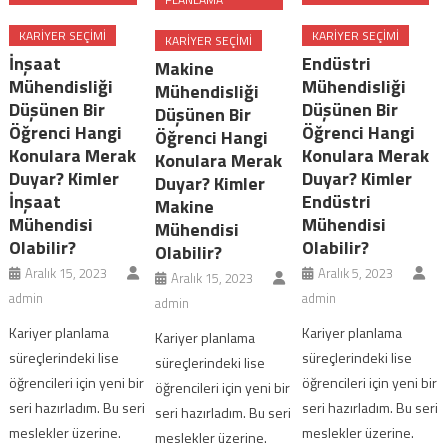
KARIYER SEÇIMI
KARIYER SEÇIMI
KARIYER SEÇIMI
İnşaat
Endüstri
Makine
Mühendisliği
Mühendisliği
Mühendisliği
Düşünen Bir
Düşünen Bir
Düşünen Bir
Öğrenci Hangi
Öğrenci Hangi
Öğrenci Hangi
Konulara Merak
Konulara Merak
Konulara Merak
Duyar? Kimler
Duyar? Kimler
Duyar? Kimler
İnşaat
Endüstri
Makine
Mühendisi
Mühendisi
Mühendisi
Olabilir?
Olabilir?
Olabilir?
Aralık 15, 2023
Aralık 5, 2023
Aralık 15, 2023
admin
admin
admin
Kariyer planlama
Kariyer planlama
Kariyer planlama
süreçlerindeki lise
süreçlerindeki lise
süreçlerindeki lise
öğrencileri için yeni bir
öğrencileri için yeni bir
öğrencileri için yeni bir
seri hazırladım. Bu seri
seri hazırladım. Bu seri
seri hazırladım. Bu seri
meslekler üzerine.
meslekler üzerine.
meslekler üzerine.