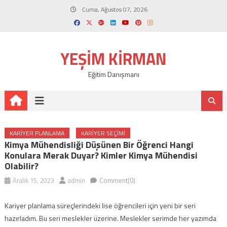
Skip
Cuma, Ağustos 07, 2026
to
content
YEŞIM KIRMAN
Eğitim Danışmanı
KARIYER PLANLAMA
KARIYER SEÇIMI
Kimya Mühendisliği Düşünen Bir Öğrenci Hangi
Konulara Merak Duyar? Kimler Kimya Mühendisi
Olabilir?
Aralık 15, 2023
admin
Comment(0)
Kariyer planlama süreçlerindeki lise öğrencileri için yeni bir seri
hazırladım. Bu seri meslekler üzerine. Meslekler serimde her yazımda