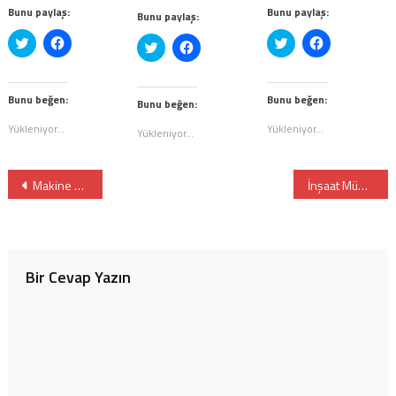
Bunu paylaş:
Bunu paylaş:
Bunu paylaş:
Twitter
Facebook'ta
Twitter
Facebook'ta
Twitter
Facebook'ta
üzerinde
paylaşmak
üzerinde
paylaşmak
üzerinde
paylaşmak
paylaşmak
için
paylaşmak
için
paylaşmak
için
için
tıklayın
için
tıklayın
için
tıklayın
tıklayın
(Yeni
tıklayın
(Yeni
tıklayın
(Yeni
(Yeni
pencerede
(Yeni
pencerede
Bunu beğen:
Bunu beğen:
(Yeni
pencerede
Bunu beğen:
pencerede
açılır)
pencerede
açılır)
pencerede
açılır)
açılır)
açılır)
açılır)
Yükleniyor...
Yükleniyor...
Yükleniyor...
Yazı
Makine Mühendisliği Düşünen Bir Öğrenci Hangi Konulara Merak Duyar? Kimler Makine Mühendisi Olabilir?
İnşaat Mühendisliği Düşünen Bir Öğrenci Hangi Konulara Merak Duyar? Kimler İnşaat Mühendisi Olabilir?
gezinmesi
Bir Cevap Yazın