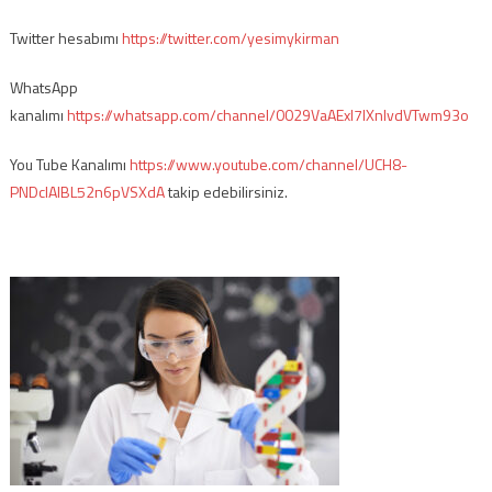
Twitter hesabımı
https://twitter.com/yesimykirman
WhatsApp
kanalımı
https://whatsapp.com/channel/0029VaAExI7IXnlvdVTwm93o
You Tube Kanalımı
https://www.youtube.com/channel/UCH8-
PNDcIAlBL52n6pVSXdA
takip edebilirsiniz.