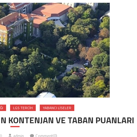
ĞI
LGS TERCIH
YABANCI LISELER
RİN KONTENJAN VE TABAN PUANLARI
0
admin
Comment(0)