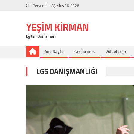
Skip
Perşembe, Ağustos 06, 2026
to
content
YEŞIM KIRMAN
Eğitim Danışmanı
Ana Sayfa
Yazılarım
Videolarım
LGS DANIŞMANLIĞI