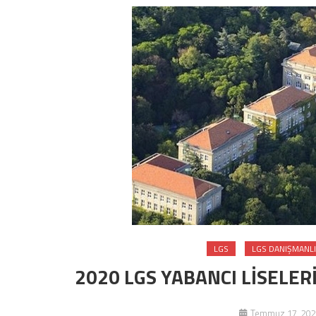
LGS
LGS DANIŞMANLI
2020 LGS YABANCI LİSELE
Temmuz 17, 202