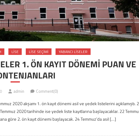
H
LISE
LISE SEÇIMI
YABANCI LISELER
SELER 1. ÖN KAYIT DÖNEMİ PUAN VE
ONTENJANLARI
0
admin
Comment(0)
emmuz 2020 akşamı 1. ön kayıt dönemi asil ve yedek listelerini açıklamıştı. 
22 Temmuz 2020 tarihinde ise yedek liste kayıtlarına başlayacaklar. 22 Temmu
ana göre 2. ön kayıt dönemi başlayacak. 24 Temmuz’da asil […]