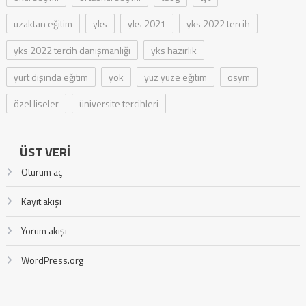
uzaktan eğitim
yks
yks 2021
yks 2022 tercih
yks 2022 tercih danışmanlığı
yks hazırlık
yurt dışında eğitim
yök
yüz yüze eğitim
ösym
özel liseler
üniversite tercihleri
ÜST VERI
Oturum aç
Kayıt akışı
Yorum akışı
WordPress.org