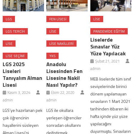
LGS
FEN LISESI
LISE
LGS TERCIH
LISE
PANDEMIDE EĞITIM
Liselerde
LISE
LISE NAKILLERI
Sınavlar Yüz
Yüze Yapılacak
LISE SEÇIMI
YKS
Şubat 21, 2021
LGS 2025
Anadolu
admin
Liseleri
Lisesinden Fen
Tanıyalım Alman
Lisesine Nakil
MEB liselerde tüm sınıf
Lisesi
Nasıl Yapılır?
seviyelerinde birinci
Kasım 3, 2024
Ekim 22, 2020
dönem yapılamayan
admin
admin
sınavların 1 Mart 2021
tarihinden itibaren iki
LGS’ye hazırlanan pek
LGS ile okullara
hafta içinde yüz yüze
çok öğrencinin
yerleşen öğrenciler
yapılacağını
hayallerini süsleyen
sonradan okullarını
duyurmuştu. Sınavların
Alman Lisesi’ni
değiştirmek