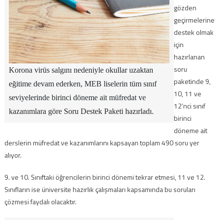
gözden
geçirmelerine
destek olmak
için
hazırlanan
soru
Korona virüs salgını nedeniyle okullar uzaktan
paketinde 9,
eğitime devam ederken, MEB liselerin tüm sınıf
10, 11 ve
seviyelerinde birinci döneme ait müfredat ve
12’nci sınıf
kazanımlara göre Soru Destek Paketi hazırladı.
birinci
döneme ait
derslerin müfredat ve kazanımlarını kapsayan toplam 490 soru yer
alıyor.
9. ve 10. Sınıftaki öğrencilerin birinci dönemi tekrar etmesi, 11 ve 12.
Sınıfların ise üniversite hazırlık çalışmaları kapsamında bu soruları
çözmesi faydalı olacaktır.