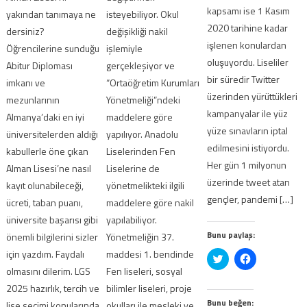
kapsamı ise 1 Kasım
yakından tanımaya ne
isteyebiliyor. Okul
2020 tarihine kadar
dersiniz?
değişikliği nakil
işlenen konulardan
Öğrencilerine sunduğu
işlemiyle
oluşuyordu. Liseliler
Abitur Diploması
gerçekleşiyor ve
bir süredir Twitter
imkanı ve
“Ortaöğretim Kurumları
üzerinden yürüttükleri
mezunlarının
Yönetmeliği”ndeki
kampanyalar ile yüz
Almanya’daki en iyi
maddelere göre
yüze sınavların iptal
üniversitelerden aldığı
yapılıyor. Anadolu
edilmesini istiyordu.
kabullerle öne çıkan
Liselerinden Fen
Her gün 1 milyonun
Alman Lisesi’ne nasıl
Liselerine de
üzerinde tweet atan
kayıt olunabileceği,
yönetmelikteki ilgili
gençler, pandemi […]
ücreti, taban puanı,
maddelere göre nakil
üniversite başarısı gibi
yapılabiliyor.
Bunu paylaş:
önemli bilgilerini sizler
Yönetmeliğin 37.
için yazdım. Faydalı
maddesi 1. bendinde
Twitter
Facebook'ta
üzerinde
paylaşmak
olmasını dilerim. LGS
Fen liseleri, sosyal
paylaşmak
için
için
tıklayın
2025 hazırlık, tercih ve
bilimler liseleri, proje
tıklayın
(Yeni
(Yeni
pencerede
Bunu beğen:
lise seçimi konularında
okulları ile mesleki ve