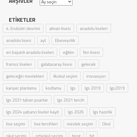
ARŞIVLER
Arşivler
ETIKETLER
4. Endüstri devrimi
alman lisesi
anadolu liseleri
anadolu lisesi
ayt
Ebeveynlik
en başarılı anadolu liseleri
eğitim
fen lisesi
fransız liseleri
galatasaray lisesi
gelecek
geleceğin meslekleri
ilkokul seçimi
inovasyon
kariyer planlama
kodlama
lgs
lgs 2019
lgs2019
lgs 2021 taban puanlar
lgs 2021 tercih
lgs 2024 yabancı liseler kayıt
lgs 2026
lgs hazırlık
lise seçimi
lise tercihleri
meslek seçimi
Okul
okul seçimi
ortaokul seçimi
teog
tyt