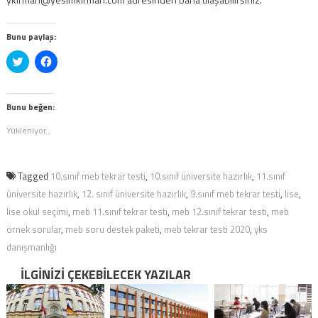
Bunu paylaş:
Twitter
Facebook'ta
üzerinde
paylaşmak
paylaşmak
için
için
tıklayın
tıklayın
(Yeni
(Yeni
pencerede
Bunu beğen:
pencerede
açılır)
açılır)
Yükleniyor...
Tagged
10.sınıf meb tekrar testi
,
10.sınıf üniversite hazırlık
,
11.sınıf
üniversite hazırlık
,
12. sınıf üniversite hazırlık
,
9.sınıf meb tekrar testi
,
lise
,
lise okul seçimi
,
meb 11.sınıf tekrar testi
,
meb 12.sınıf tekrar testi
,
meb
örnek sorular
,
meb soru destek paketi
,
meb tekrar testi 2020
,
yks
danışmanlığı
İLGINIZI ÇEKEBILECEK YAZILAR