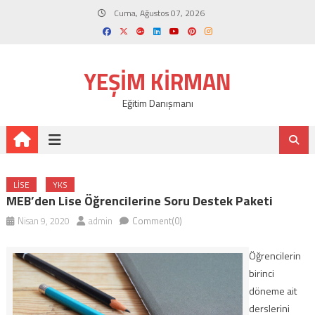
Skip
Cuma, Ağustos 07, 2026
to
content
YEŞIM KIRMAN
Eğitim Danışmanı
LISE
YKS
MEB’den Lise Öğrencilerine Soru Destek Paketi
Nisan 9, 2020
admin
Comment(0)
Öğrencilerin
birinci
döneme ait
derslerini