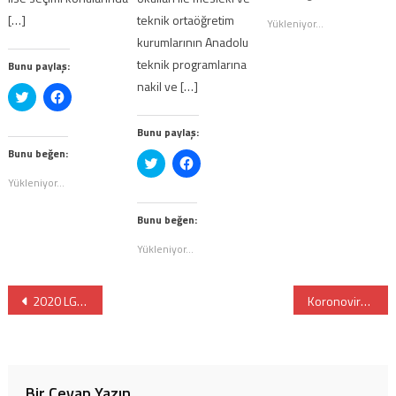
pencerede
açılır)
açılır)
[…]
teknik ortaöğretim
Yükleniyor...
kurumlarının Anadolu
teknik programlarına
Bunu paylaş:
nakil ve […]
Twitter
Facebook'ta
üzerinde
paylaşmak
paylaşmak
için
için
tıklayın
Bunu paylaş:
tıklayın
(Yeni
(Yeni
pencerede
Bunu beğen:
Twitter
Facebook'ta
pencerede
açılır)
üzerinde
paylaşmak
açılır)
Yükleniyor...
paylaşmak
için
için
tıklayın
tıklayın
(Yeni
(Yeni
pencerede
Bunu beğen:
pencerede
açılır)
açılır)
Yükleniyor...
Yazı
2020 LGS İstanbul’da Sınavla Öğrenci Alan Liselerin Kontenjanları Ne Kadar Arttı?
Koronovirüs Salgınında LGS 2020’ye Hazırlanmak
gezinmesi
Bir Cevap Yazın