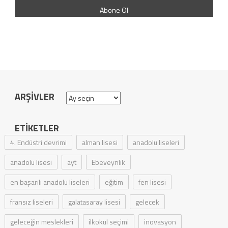
ARŞIVLER
Arşivler
ETIKETLER
4. Endüstri devrimi
alman lisesi
anadolu liseleri
anadolu lisesi
ayt
Ebeveynlik
en başarılı anadolu liseleri
eğitim
fen lisesi
fransız liseleri
galatasaray lisesi
gelecek
geleceğin meslekleri
ilkokul seçimi
inovasyon