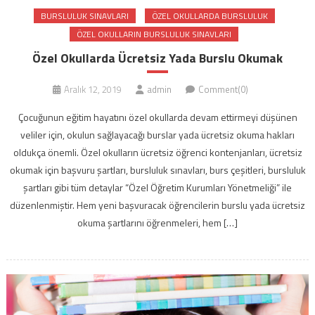
BURSLULUK SINAVLARI
ÖZEL OKULLARDA BURSLULUK
ÖZEL OKULLARIN BURSLULUK SINAVLARI
Özel Okullarda Ücretsiz Yada Burslu Okumak
Aralık 12, 2019
admin
Comment(0)
Çocuğunun eğitim hayatını özel okullarda devam ettirmeyi düşünen
veliler için, okulun sağlayacağı burslar yada ücretsiz okuma hakları
oldukça önemli. Özel okulların ücretsiz öğrenci kontenjanları, ücretsiz
okumak için başvuru şartları, bursluluk sınavları, burs çeşitleri, bursluluk
şartları gibi tüm detaylar “Özel Öğretim Kurumları Yönetmeliği” ile
düzenlenmiştir. Hem yeni başvuracak öğrencilerin burslu yada ücretsiz
okuma şartlarını öğrenmeleri, hem […]