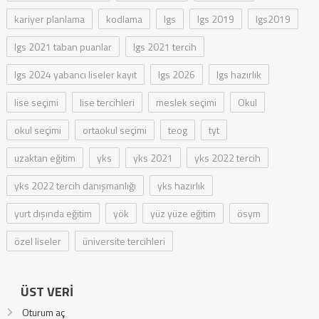
kariyer planlama
kodlama
lgs
lgs 2019
lgs2019
lgs 2021 taban puanlar
lgs 2021 tercih
lgs 2024 yabancı liseler kayıt
lgs 2026
lgs hazırlık
lise seçimi
lise tercihleri
meslek seçimi
Okul
okul seçimi
ortaokul seçimi
teog
tyt
uzaktan eğitim
yks
yks 2021
yks 2022 tercih
yks 2022 tercih danışmanlığı
yks hazırlık
yurt dışında eğitim
yök
yüz yüze eğitim
ösym
özel liseler
üniversite tercihleri
ÜST VERI
Oturum aç