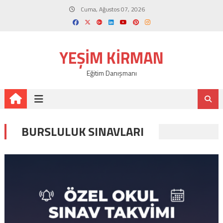
Skip
Cuma, Ağustos 07, 2026
to
content
YEŞIM KIRMAN
Eğitim Danışmanı
BURSLULUK SINAVLARI