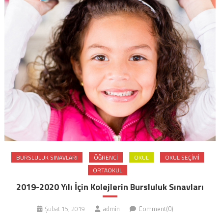
BURSLULUK SINAVLARI
ÖĞRENCI
OKUL
OKUL SEÇIMI
ORTAOKUL
2019-2020 Yılı İçin Kolejlerin Bursluluk Sınavları
Şubat 15, 2019
admin
Comment(0)