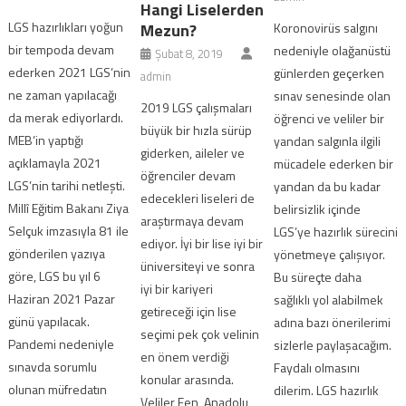
Hangi Liselerden
LGS hazırlıkları yoğun
Mezun?
Koronovirüs salgını
bir tempoda devam
nedeniyle olağanüstü
Şubat 8, 2019
ederken 2021 LGS’nin
günlerden geçerken
admin
ne zaman yapılacağı
sınav senesinde olan
2019 LGS çalışmaları
da merak ediyorlardı.
öğrenci ve veliler bir
büyük bir hızla sürüp
MEB’in yaptığı
yandan salgınla ilgili
giderken, aileler ve
açıklamayla 2021
mücadele ederken bir
öğrenciler devam
LGS’nin tarihi netleşti.
yandan da bu kadar
edecekleri liseleri de
Millî Eğitim Bakanı Ziya
belirsizlik içinde
araştırmaya devam
Selçuk imzasıyla 81 ile
LGS’ye hazırlık sürecini
ediyor. İyi bir lise iyi bir
gönderilen yazıya
yönetmeye çalışıyor.
üniversiteyi ve sonra
göre, LGS bu yıl 6
Bu süreçte daha
iyi bir kariyeri
Haziran 2021 Pazar
sağlıklı yol alabilmek
getireceği için lise
günü yapılacak.
adına bazı önerilerimi
seçimi pek çok velinin
Pandemi nedeniyle
sizlerle paylaşacağım.
en önem verdiği
sınavda sorumlu
Faydalı olmasını
konular arasında.
olunan müfredatın
dilerim. LGS hazırlık
Veliler Fen, Anadolu