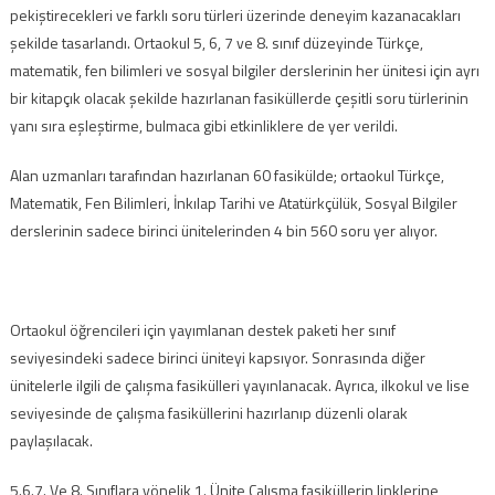
pekiştirecekleri ve farklı soru türleri üzerinde deneyim kazanacakları
şekilde tasarlandı. Ortaokul 5, 6, 7 ve 8. sınıf düzeyinde Türkçe,
matematik, fen bilimleri ve sosyal bilgiler derslerinin her ünitesi için ayrı
bir kitapçık olacak şekilde hazırlanan fasiküllerde çeşitli soru türlerinin
yanı sıra eşleştirme, bulmaca gibi etkinliklere de yer verildi.
Alan uzmanları tarafından hazırlanan 60 fasikülde; ortaokul Türkçe,
Matematik, Fen Bilimleri, İnkılap Tarihi ve Atatürkçülük, Sosyal Bilgiler
derslerinin sadece birinci ünitelerinden 4 bin 560 soru yer alıyor.
Ortaokul öğrencileri için yayımlanan destek paketi her sınıf
seviyesindeki sadece birinci üniteyi kapsıyor. Sonrasında diğer
ünitelerle ilgili de çalışma fasikülleri yayınlanacak. Ayrıca, ilkokul ve lise
seviyesinde de çalışma fasiküllerini hazırlanıp düzenli olarak
paylaşılacak.
5.6.7. Ve 8. Sınıflara yönelik 1. Ünite Çalışma fasiküllerin linklerine