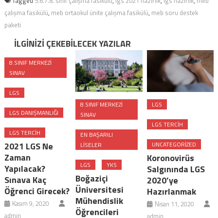
Tagged
5.6.7.8. sınıf çalışma fasikülü
,
lgs 2021 hazırlık
,
lgs hazırlık
,
meb
çalışma fasikülü
,
meb ortaokul ünite çalışma fasikülü
,
meb soru destek
paketi
İLGINIZI ÇEKEBILECEK YAZILAR
8.SINIF MERKEZI
SINAV
LGS
8.SINIF MERKEZI
LGS
LGS DANIŞMANLIĞI
SINAV
LGS TERCIH
LGS TERCIH
EN BAŞARILI
UNCATEGORIZED
2021 LGS Ne
LISELER
Zaman
Koronovirüs
LGS
YKS
Yapılacak?
Salgınında LGS
Boğaziçi
Sınava Kaç
2020’ye
Üniversitesi
Öğrenci Girecek?
Hazırlanmak
Mühendislik
Kasım 9, 2020
Nisan 11, 2020
Öğrencileri
admin
admin