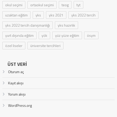
okul seçimi
ortaokul seçimi
teog
tyt
uzaktan eğitim
yks
yks 2021
yks 2022 tercih
yks 2022 tercih danışmanlığı
yks hazırlık
yurt dışında eğitim
yök
yüz yüze eğitim
ösym
özel liseler
üniversite tercihleri
ÜST VERI
Oturum aç
Kayıt akışı
Yorum akışı
WordPress.org