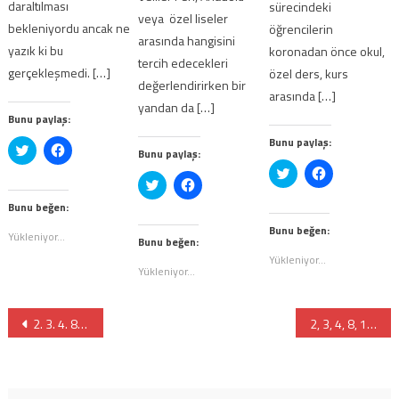
daraltılması
sürecindeki
veya özel liseler
bekleniyordu ancak ne
öğrencilerin
arasında hangisini
yazık ki bu
koronadan önce okul,
tercih edecekleri
gerçekleşmedi. […]
özel ders, kurs
değerlendirirken bir
arasında […]
yandan da […]
Bunu paylaş:
Bunu paylaş:
Twitter
Facebook'ta
Bunu paylaş:
üzerinde
paylaşmak
Twitter
Facebook'ta
paylaşmak
için
Twitter
Facebook'ta
üzerinde
paylaşmak
için
tıklayın
üzerinde
paylaşmak
paylaşmak
için
tıklayın
(Yeni
paylaşmak
için
için
tıklayın
(Yeni
pencerede
Bunu beğen:
için
tıklayın
tıklayın
(Yeni
pencerede
açılır)
tıklayın
(Yeni
(Yeni
pencerede
açılır)
Bunu beğen:
Yükleniyor...
(Yeni
pencerede
pencerede
açılır)
Bunu beğen:
pencerede
açılır)
açılır)
Yükleniyor...
açılır)
Yükleniyor...
Yazı
2. 3. 4. 8. ve 12. Sınıflarda da Yüz Yüze Eğitim Başlıyor
2, 3, 4, 8, 12. Sınıf ve Lise Hazırlıklarda Yüz Yüze Eğitim Başlıyor
gezinmesi