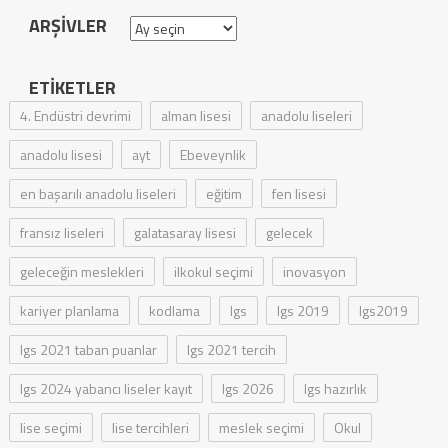
ARŞIVLER
Arşivler
ETIKETLER
4. Endüstri devrimi
alman lisesi
anadolu liseleri
anadolu lisesi
ayt
Ebeveynlik
en başarılı anadolu liseleri
eğitim
fen lisesi
fransız liseleri
galatasaray lisesi
gelecek
geleceğin meslekleri
ilkokul seçimi
inovasyon
kariyer planlama
kodlama
lgs
lgs 2019
lgs2019
lgs 2021 taban puanlar
lgs 2021 tercih
lgs 2024 yabancı liseler kayıt
lgs 2026
lgs hazırlık
lise seçimi
lise tercihleri
meslek seçimi
Okul