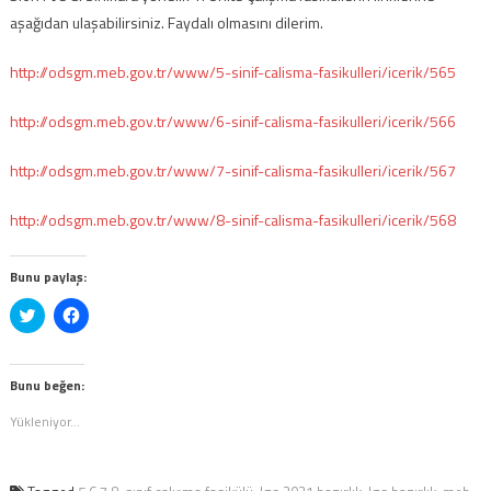
aşağıdan ulaşabilirsiniz. Faydalı olmasını dilerim.
http://odsgm.meb.gov.tr/www/5-sinif-calisma-fasikulleri/icerik/565
http://odsgm.meb.gov.tr/www/6-sinif-calisma-fasikulleri/icerik/566
http://odsgm.meb.gov.tr/www/7-sinif-calisma-fasikulleri/icerik/567
http://odsgm.meb.gov.tr/www/8-sinif-calisma-fasikulleri/icerik/568
Bunu paylaş:
Twitter
Facebook'ta
üzerinde
paylaşmak
paylaşmak
için
için
tıklayın
tıklayın
(Yeni
(Yeni
pencerede
Bunu beğen:
pencerede
açılır)
açılır)
Yükleniyor...