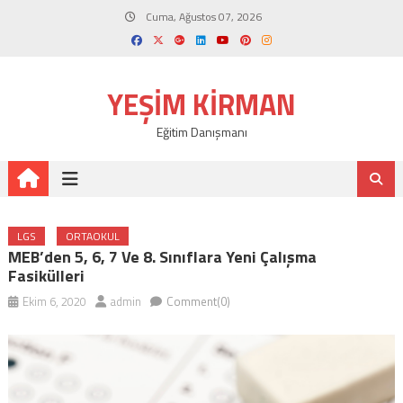
Skip
Cuma, Ağustos 07, 2026
to
content
YEŞIM KIRMAN
Eğitim Danışmanı
LGS
ORTAOKUL
MEB’den 5, 6, 7 Ve 8. Sınıflara Yeni Çalışma
Fasikülleri
Ekim 6, 2020
admin
Comment(0)